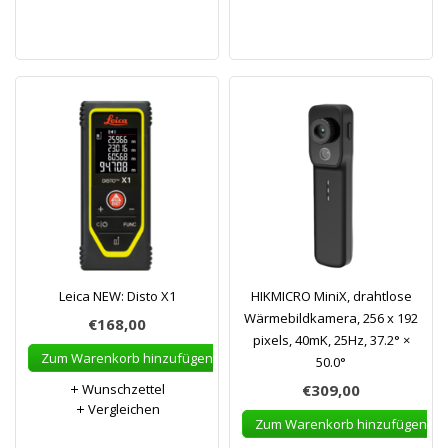
Leica NEW: Disto X1
HIKMICRO MiniX, drahtlose
Wärmebildkamera, 256 x 192
€168,00
pixels, 40mK, 25Hz, 37.2° ×
Zum Warenkorb hinzufügen
50.0°
Wunschzettel
€309,00
Vergleichen
Zum Warenkorb hinzufügen