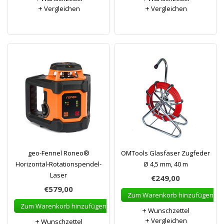
Vergleichen
Vergleichen
geo-Fennel Roneo®
OMTools Glasfaser Zugfeder
Horizontal-Rotationspendel-
Ø 4,5 mm, 40 m
Laser
€249,00
€579,00
Zum Warenkorb hinzufügen
Zum Warenkorb hinzufügen
Wunschzettel
Vergleichen
Wunschzettel