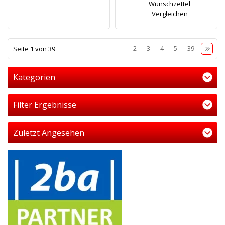
Wunschzettel
Vergleichen
1
2
3
4
5
39
Seite 1 von 39
Kategorien
Filter Ergebnisse
Zuletzt Angesehen