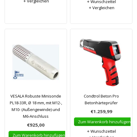
Vergleichen
Wunschzettel
Vergleichen
VESALA Robuste Minisonde
Condtrol Beton Pro
PL18-33R, Ø 18 mm, mit M12-,
Betonhärteprüfer
M10- (Außengewinde) und
€1.259,99
M6-Anschluss
Zum Warenkorb hinzufügen
€925,00
Wunschzettel
Zum Warenkorb hinzufügen