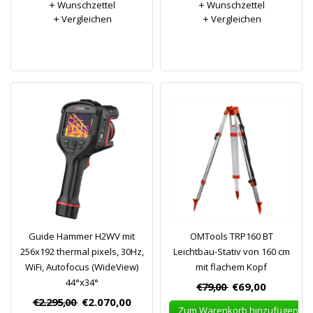
Wunschzettel
Wunschzettel
Vergleichen
Vergleichen
Guide Hammer H2WV mit
OMTools TRP160 BT
256x192 thermal pixels, 30Hz,
Leichtbau-Stativ von 160 cm
WiFi, Autofocus (WideView)
mit flachem Kopf
44°x34°
€79,00
€69,00
€2.295,00
€2.070,00
Zum Warenkorb hinzufügen